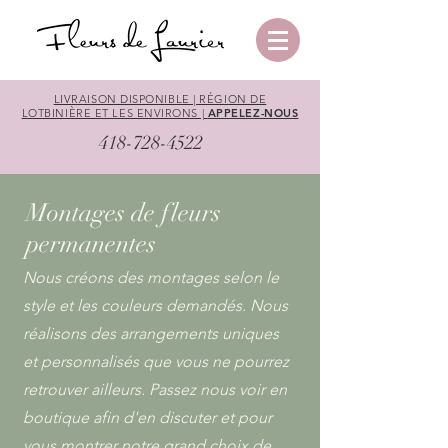
LIVRAISON DISPONIBLE | RÉGION DE
LOTBINIÈRE ET LES ENVIRONS |
APPELEZ-NOUS
418-728-4522
Montages de fleurs
permanentes
Nous créons des montages selon le
style et les couleurs demandés. Nous
réalisons des arrangements uniques
et personnalisés que vous ne pourrez
retrouver ailleurs. Passez nous voir en
boutique afin ​d'en discuter et pour
vous montrer notre grand choix de