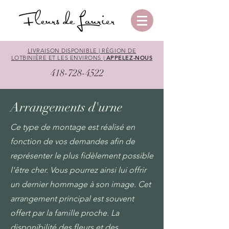
LIVRAISON DISPONIBLE | RÉGION DE
LOTBINIÈRE ET LES ENVIRONS |
APPELEZ-NOUS
418-728-4522
Arrangements d'urne
Ce type de montage est réalisé en
fonction de vos demandes afin de
représenter le plus fidèlement possible
l'être cher. Vous pourrez ainsi lui offrir
un dernier hommage à son image. Cet
arrangement principal est souvent
offert par la famille proche. La
disponibilité des fleurs et des