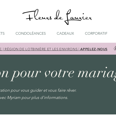
TS
CONDOLÉANCES
CADEAUX
CORPORATIF
APPELEZ-NOUS
E | RÉGION DE LOTBINIÈRE ET LES ENVIRONS |
on pour votre maria
ion pour vous guider et vous faire rêver.
vec Myriam pour plus d'informations.