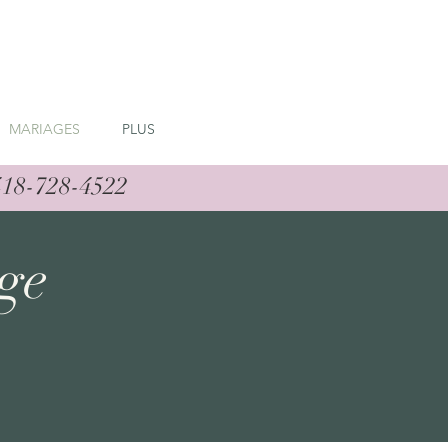
MARIAGES
PLUS
418-728-4522
ge